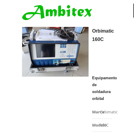
Orbimatic
160C
Equipamento
de
soldadura
orbital
Marca
Orbimatic
Modelo
160C