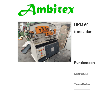
HKM 60
toneladas
Puncionadora
Marca
HKM
Toneladas
60