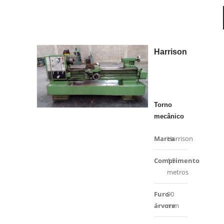
Harrison
Torno
mecânico
Marca
Harrison
Comprimento
1.5
metros
Furo
90
árvore
mm