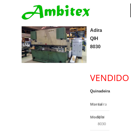
Adira
QIH
8030
VENDIDO
Quinadeira
Marca
Adira
Modelo
QIH
8030