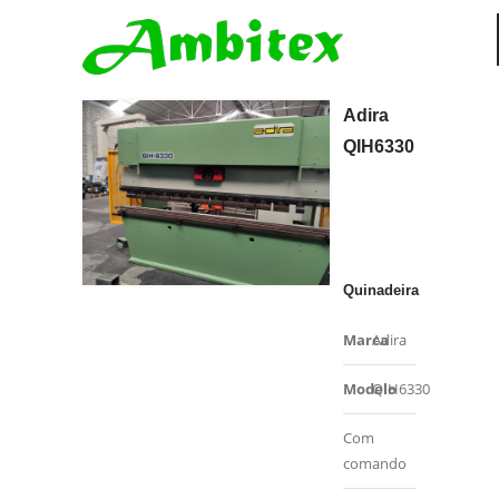
Adira
QIH6330
Quinadeira
Marca
Adira
Modelo
QIH6330
Com
comando